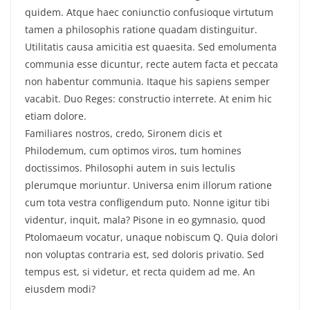
quidem. Atque haec coniunctio confusioque virtutum
tamen a philosophis ratione quadam distinguitur.
Utilitatis causa amicitia est quaesita. Sed emolumenta
communia esse dicuntur, recte autem facta et peccata
non habentur communia. Itaque his sapiens semper
vacabit. Duo Reges: constructio interrete. At enim hic
etiam dolore.
Familiares nostros, credo, Sironem dicis et
Philodemum, cum optimos viros, tum homines
doctissimos. Philosophi autem in suis lectulis
plerumque moriuntur. Universa enim illorum ratione
cum tota vestra confligendum puto. Nonne igitur tibi
videntur, inquit, mala? Pisone in eo gymnasio, quod
Ptolomaeum vocatur, unaque nobiscum Q. Quia dolori
non voluptas contraria est, sed doloris privatio. Sed
tempus est, si videtur, et recta quidem ad me. An
eiusdem modi?