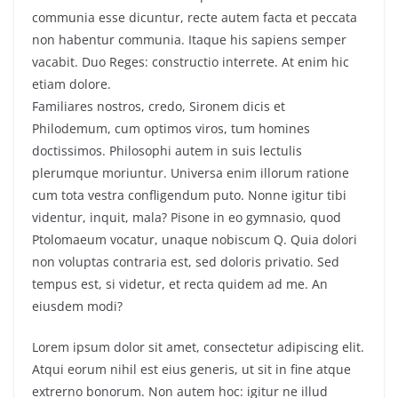
communia esse dicuntur, recte autem facta et peccata
non habentur communia. Itaque his sapiens semper
vacabit. Duo Reges: constructio interrete. At enim hic
etiam dolore.
Familiares nostros, credo, Sironem dicis et
Philodemum, cum optimos viros, tum homines
doctissimos. Philosophi autem in suis lectulis
plerumque moriuntur. Universa enim illorum ratione
cum tota vestra confligendum puto. Nonne igitur tibi
videntur, inquit, mala? Pisone in eo gymnasio, quod
Ptolomaeum vocatur, unaque nobiscum Q. Quia dolori
non voluptas contraria est, sed doloris privatio. Sed
tempus est, si videtur, et recta quidem ad me. An
eiusdem modi?
Lorem ipsum dolor sit amet, consectetur adipiscing elit.
Atqui eorum nihil est eius generis, ut sit in fine atque
extrerno bonorum. Non autem hoc: igitur ne illud